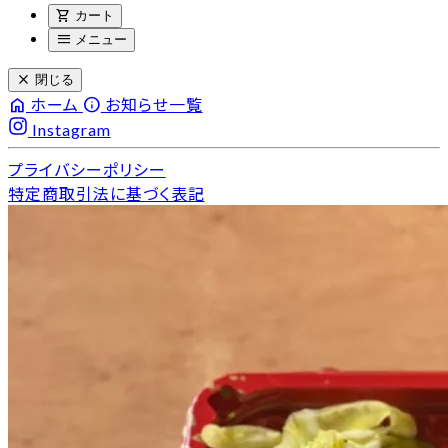
shopping_cart
カート
menu
メニュー
close
閉じる
home
info
ホーム
お知らせ一覧
Instagram
プライバシーポリシー
特定商取引法に基づく表記