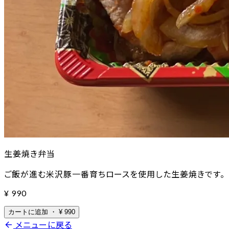
生姜焼き弁当
ご飯が進む米沢豚一番育ちロースを使用した生姜焼きです。
¥
990
カートに追加
・
¥
990
arrow_back
メニューに戻る